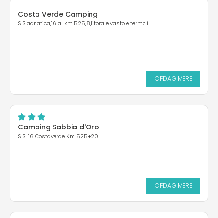
Costa Verde Camping
S.S.adriatica,16 al km 525,8,litorale vasto e termoli
OPDAG MERE
Camping Sabbia d'Oro
S.S. 16 Costaverde Km 525+20
OPDAG MERE