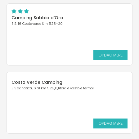
Camping Sabbia d'Oro
S.S. 16 Costaverde Km 525+20
OPDAG MERE
Costa Verde Camping
S.S.adriatica,16 al km 525,8,litorale vasto e termoli
OPDAG MERE