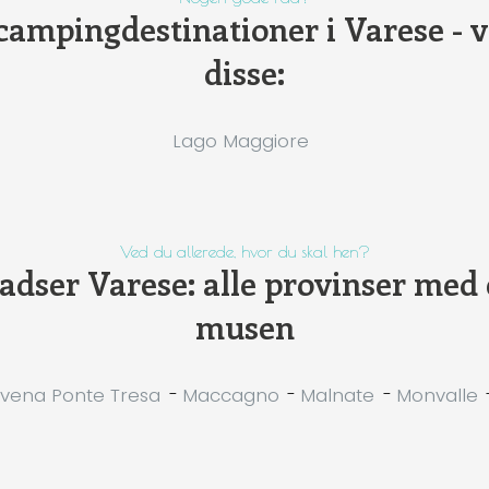
campingdestinationer i Varese - v
disse:
Lago Maggiore
Ved du allerede, hvor du skal hen?
dser Varese: alle provinser med 
musen
vena Ponte Tresa
-
Maccagno
-
Malnate
-
Monvalle