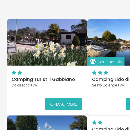
pet friendly
Camping Turist Il Gabbiano
Camping Lido di
Golasecca (VA)
Sesto Calende (VA)
OPDAG MERE
Camping Lido di