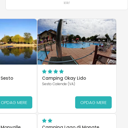
klik!
 Sesto
Camping Okay Lido
Sesto Calende (VA)
OPDAG MERE
OPDAG MERE
 Monvalle
Camping Lago di Monate