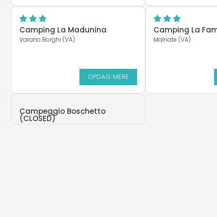
Camping La Madunina
Camping La Fam
Varano Borghi (VA)
Malnate (VA)
OPDAG MERE
Campeggio Boschetto
(CLOSED)
Germignaga (VA)