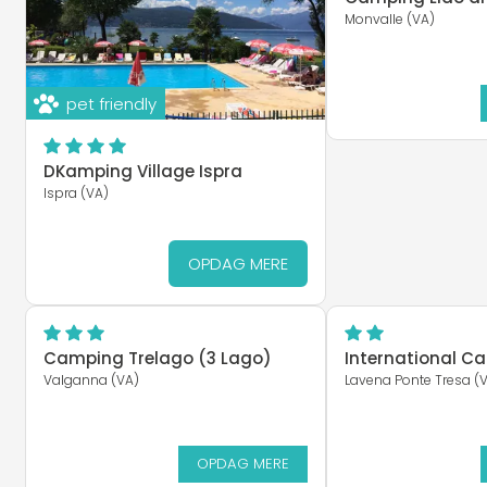
Monvalle (VA)
pet friendly
DKamping Village Ispra
Ispra (VA)
OPDAG MERE
Camping Trelago (3 Lago)
International C
Valganna (VA)
Lavena Ponte Tresa (
OPDAG MERE