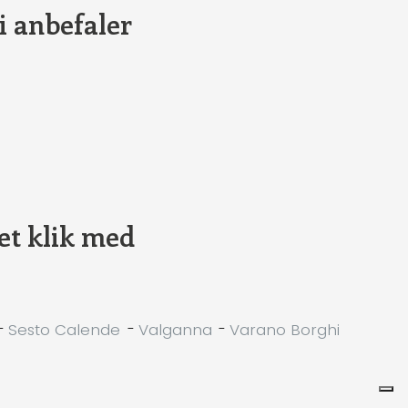
i anbefaler
et klik med
-
Sesto Calende
-
Valganna
-
Varano Borghi
Leaflet
|
©
Koobcamp S.r.l.