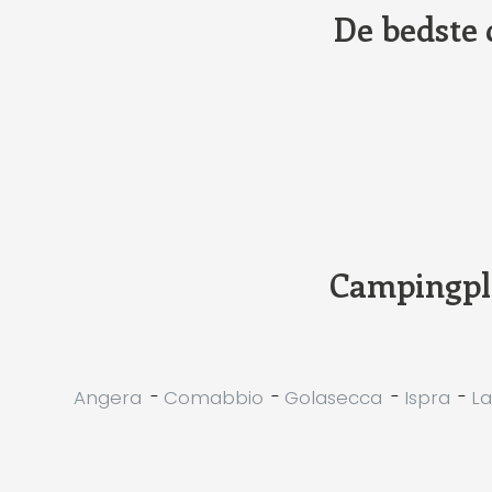
De bedste 
Campingpla
Angera
-
Comabbio
-
Golasecca
-
Ispra
-
La