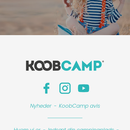
Nyheder
-
KoobCamp avis
Hvem vi er
-
Indsæt din campingplads
-