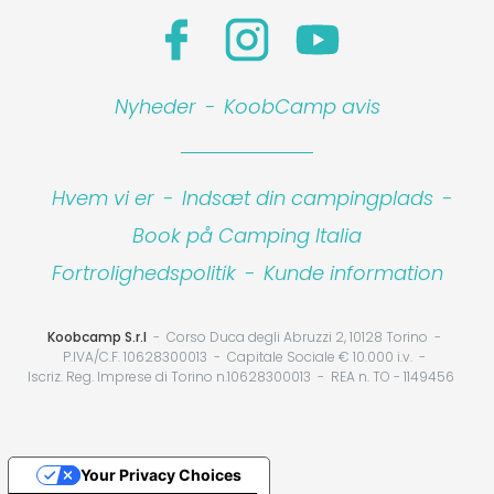
Nyheder
-
KoobCamp avis
Hvem vi er
-
Indsæt din campingplads
-
Book på Camping Italia
Fortrolighedspolitik
-
Kunde information
Koobcamp S.r.l
Corso Duca degli Abruzzi 2, 10128 Torino
P.IVA/C.F. 10628300013
Capitale Sociale € 10.000 i.v.
Iscriz. Reg. Imprese di Torino n.10628300013
REA n. TO - 1149456
Your Privacy Choices