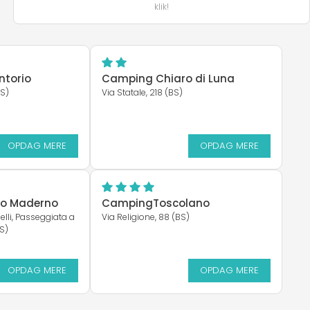
klik!
torio
Camping Chiaro di Luna
BS)
Via Statale, 218 (BS)
OPDAG MERE
OPDAG MERE
ico Maderno
CampingToscolano
lli, Passeggiata a
Via Religione, 88 (BS)
BS)
OPDAG MERE
OPDAG MERE