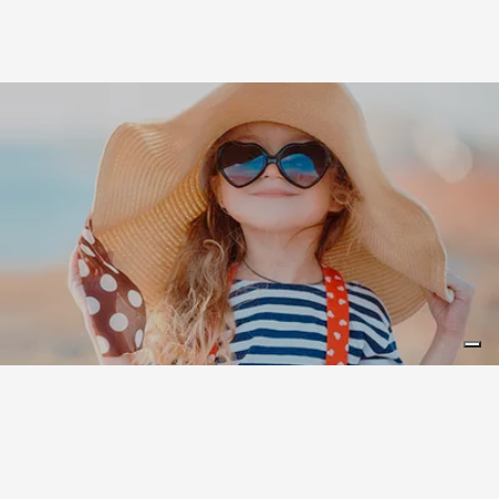
Leaflet
|
©
Koobcamp S.r.l.