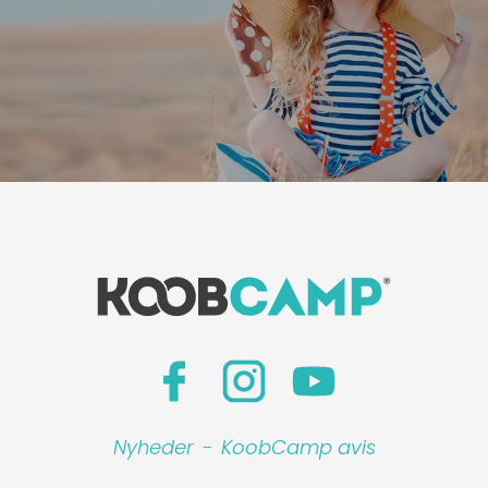
Nyheder
-
KoobCamp avis