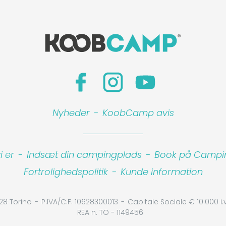
Nyheder
-
KoobCamp avis
 er
-
Indsæt din campingplads
-
Book på Camping
Fortrolighedspolitik
-
Kunde information
28 Torino
P.IVA/C.F. 10628300013
Capitale Sociale € 10.000 i.v
REA n. TO - 1149456