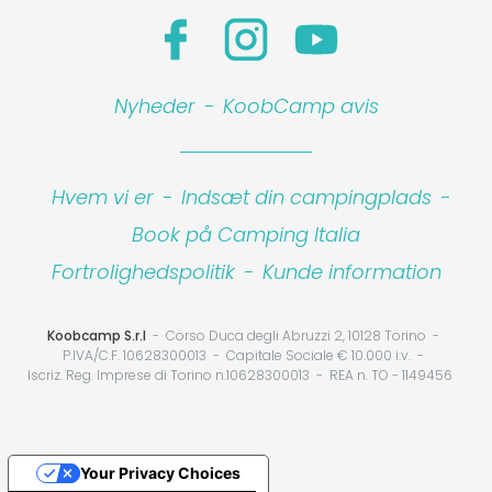
Nyheder
-
KoobCamp avis
Hvem vi er
-
Indsæt din campingplads
-
Book på Camping Italia
Fortrolighedspolitik
-
Kunde information
Koobcamp S.r.l
Corso Duca degli Abruzzi 2, 10128 Torino
P.IVA/C.F. 10628300013
Capitale Sociale € 10.000 i.v.
Iscriz. Reg. Imprese di Torino n.10628300013
REA n. TO - 1149456
Your Privacy Choices