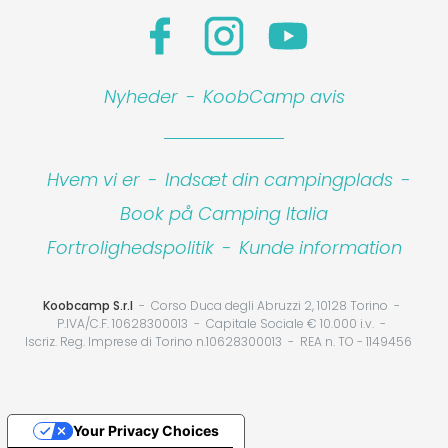
Nyheder
-
KoobCamp avis
Hvem vi er
-
Indsæt din campingplads
-
Book på Camping Italia
Fortrolighedspolitik
-
Kunde information
Koobcamp S.r.l
Corso Duca degli Abruzzi 2, 10128 Torino
P.IVA/C.F. 10628300013
Capitale Sociale € 10.000 i.v.
Iscriz. Reg. Imprese di Torino n.10628300013
REA n. TO - 1149456
Your Privacy Choices