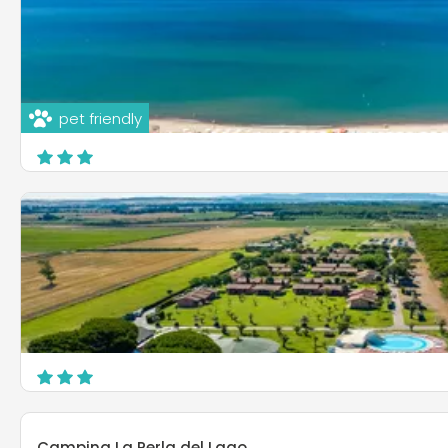
pet friendly
Gitavillage Club Degli Amici
Loc. Cavallaro, Fraz. Pescia Romana
Montalto di Castro
Gitavillage California
Località Le Casalette - Marina di Montalto
Montalto di Castro
Camping La Perla del Lago