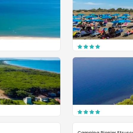
Camping Village Tuscia 
Via delle Nereidi - Tarquinia Lid
Tarquinia
OPDAG MERE
Village Camping Lido
S.S. Cassia km 111
Bolsena
Camping Pionier Etrusc