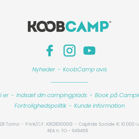
Nyheder
-
KoobCamp avis
 er
-
Indsæt din campingplads
-
Book på Camping
Fortrolighedspolitik
-
Kunde information
28 Torino
P.IVA/C.F. 10628300013
Capitale Sociale € 10.000 i.v
REA n. TO - 1149456