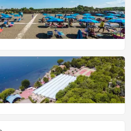
Tirrenica
o
OPDAG MERE
o