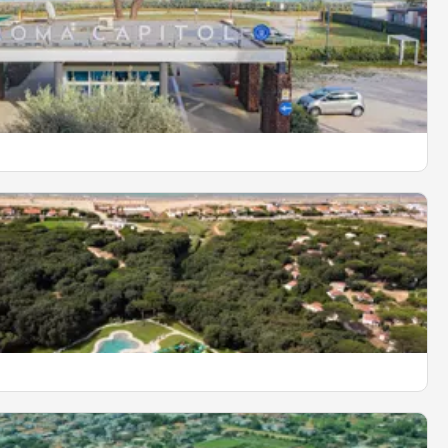
tol
i Ostia
OPDAG MERE
della Gallinara