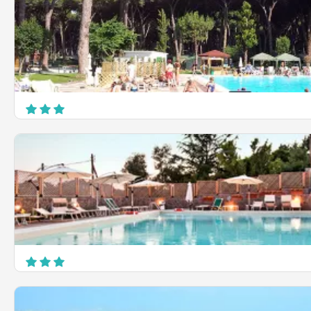
Camping Village Isola Verde
Via Selciatella 3
Nettuno
Happy Village & Camping
Via del Prato della Corte 1915
Roma