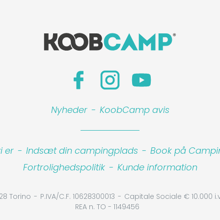
Nyheder
-
KoobCamp avis
 er
-
Indsæt din campingplads
-
Book på Camping
Fortrolighedspolitik
-
Kunde information
28 Torino
P.IVA/C.F. 10628300013
Capitale Sociale € 10.000 i.v
REA n. TO - 1149456