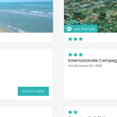
OPDAG MERE
pet friendly
Camping Village Nice G
Via Litoranea km 24
Ardea
Internazionale Campeg
Via Litoranea Km 28,8
OPDAG MERE
OPDAG MERE