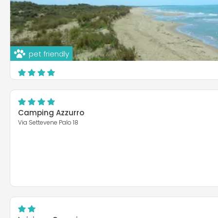
pet friendly
Camping Internazionale di Castelfusano
Via Litoranea, 132 - Lido di Ostia
Roma
Camping Azzurro
Via Settevene Palo 18