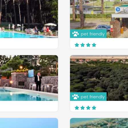
pet friendly
Baia Holiday Roma Capi
Via di Castelfusano, 195 - Lido d
Roma
OPDAG MERE
pet friendly
Camping Village Parco 
Via Malvito Vecchiarelli, 2
Anzio