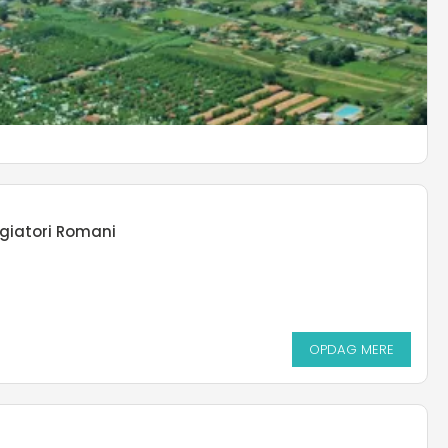
OPDAG MERE
arden Club
giatori Romani
OPDAG MERE
OPDAG MERE