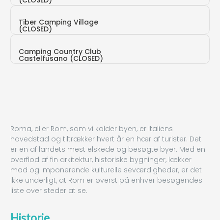
Via Tenuta Piccirilli, 207 (RM)
Tiber Camping Village
(CLOSED)
Via Tiberina,156 (RM)
Camping Country Club
Castelfusano (CLOSED)
Piazza di Castel Fusano, 1 -
Casalpalocco (RM)
Roma, eller Rom, som vi kalder byen, er Italiens
hovedstad og tiltrækker hvert år en hær af turister. Det
er en af landets mest elskede og besøgte byer. Med en
overflod af fin arkitektur, historiske bygninger, lækker
mad og imponerende kulturelle seværdigheder, er det
ikke underligt, at Rom er øverst på enhver besøgendes
liste over steder at se.
Historie