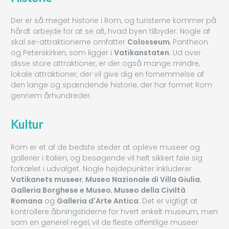
Der er så meget historie i Rom, og turisterne kommer på
hårdt arbejde for at se alt, hvad byen tilbyder. Nogle af
skal se-attraktionerne omfatter
Colosseum
, Pantheon
og Peterskirken, som ligger i
Vatikanstaten
. Ud over
disse store attraktioner, er der også mange mindre,
lokale attraktioner, der vil give dig en fornemmelse af
den lange og spændende historie, der har formet Rom
gennem århundreder.
Kultur
Rom er et af de bedste steder at opleve museer og
gallerier i Italien, og besøgende vil helt sikkert føle sig
forkælet i udvalget. Nogle højdepunkter inkluderer
Vatikanets museer
,
Museo Nazionale di Villa Giulia
,
Galleria Borghese e Museo
,
Museo della Civiltà
Romana
og
Galleria d'Arte Antica
. Det er vigtigt at
kontrollere åbningstiderne for hvert enkelt museum, men
som en generel regel, vil de fleste offentlige museer