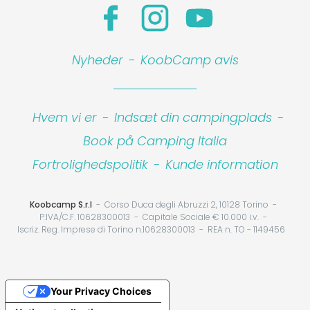
Nyheder
-
KoobCamp avis
Hvem vi er
-
Indsæt din campingplads
-
Book på Camping Italia
Fortrolighedspolitik
-
Kunde information
Koobcamp S.r.l
Corso Duca degli Abruzzi 2, 10128 Torino
P.IVA/C.F. 10628300013
Capitale Sociale € 10.000 i.v.
Iscriz. Reg. Imprese di Torino n.10628300013
REA n. TO - 1149456
Your Privacy Choices