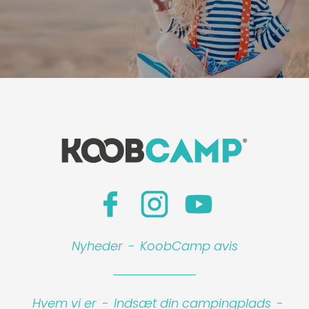
Nyheder
-
KoobCamp avis
Hvem vi er
-
Indsæt din campingplads
-