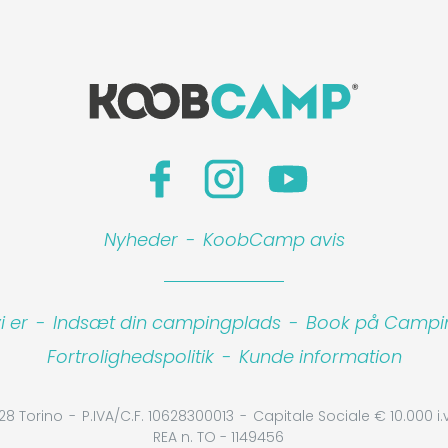
Nyheder
-
KoobCamp avis
 er
-
Indsæt din campingplads
-
Book på Camping
Fortrolighedspolitik
-
Kunde information
28 Torino
P.IVA/C.F. 10628300013
Capitale Sociale € 10.000 i.v
REA n. TO - 1149456