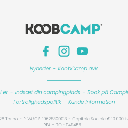
Nyheder
-
KoobCamp avis
 er
-
Indsæt din campingplads
-
Book på Camping
Fortrolighedspolitik
-
Kunde information
28 Torino
P.IVA/C.F. 10628300013
Capitale Sociale € 10.000 i.v
REA n. TO - 1149456