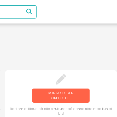
KONTAKT UDEN
FORPLIGTELSE
Bed om et tilbud på alle strukturer på denne side med kun et
klik!