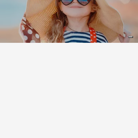
Leaflet
|
©
Koobcamp S.r.l.