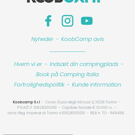
Nyheder
-
KoobCamp avis
Hvem vi er
-
Indsæt din campingplads
-
Book på Camping Italia
Fortrolighedspolitik
-
Kunde information
Koobcamp S.r.l
Corso Duca degli Abruzzi 2, 10128 Torino
P.IVA/C.F. 10628300013
Capitale Sociale € 10.000 i.v.
Iscriz. Reg. Imprese di Torino n.10628300013
REA n. TO - 1149456