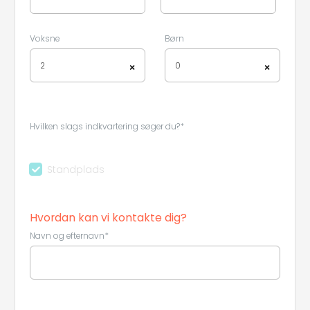
Leaflet
|
©
Koobcamp S.r.l.
Voksne
Børn
2
0
×
×
Hvilken slags indkvartering søger du?*
Standplads
Hvordan kan vi kontakte dig?
Navn og efternavn*