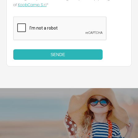
af
KoobCamp S.r.l
*
SENDE