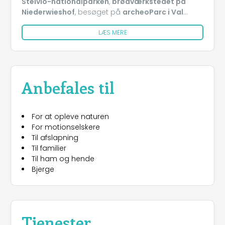
Stelvio-nationalparken
,
brødværkstedet på
Niederwieshof
, besøget på
archeoParc i Val
Senales
og
Marmor Erlebnistour
med adgang til
LÆS MERE
Marmorwelt i Las
Anbefales til
For at opleve naturen
For motionselskere
Til afslapning
Til familier
Til ham og hende
Bjerge
Tjenester