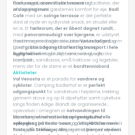
finsk sauna
Campingpladsen tilbyder en række faciliteter, der
,
aromatiske brusere
og
afslapningsrum
er designet med gæsternes komfort for øje.
.
Badl
Café
med sin
solrige terrasse
er det perfekte
sted at nyde en sydtyrolsk snack, en strudel eller
en is. Et
fællesrum, der er åbent døgnet rundt
,
med
panoramaudsigt over bjergene
, er udstyret
med morgenmadsborde, brætspil, tv, bøger og
Gæsterne modtager desuden
VenostaCard
, som
bordfodbold. De mindste kan more sig i
giver
gratis adgang til offentlig transport i hele
legepladsen
Sydtyrol
, hvilket gør det nemmere at udforske
med rutsjebane, redegynge,
trampolin, sandkasse, små traktorer og legebiler,
området.
mens der for de større er et
bordtennisbord
.
Aktiviteter
Val Venosta
er et paradis for
vandrere og
cyklister
. Camping Badlerhof er et
perfekt
udgangspunkt
for vandreture i højderne, trekking
gennem skove og op til alpehytter samt cykelture
langs floden Adige. Blandt de organiserede
oplevelser i omegnen er
natvandringen til
Maseben-observatoriet
Der mangler heller ikke
lærerige og kulturelle
,
oplevelsen ved
solopgang på Resia-søen
oplevelser
, herunder besøg på
og
e-cykelture
Bio-Dorfsennerei i
med
besøg på
Prato allo Stelvio
Schliniger Alm
, opdagelsen af
og smagning af alpeost.
biernes verden i