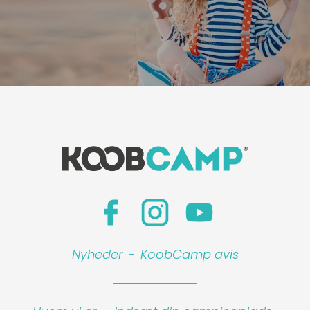
Nyheder
-
KoobCamp avis