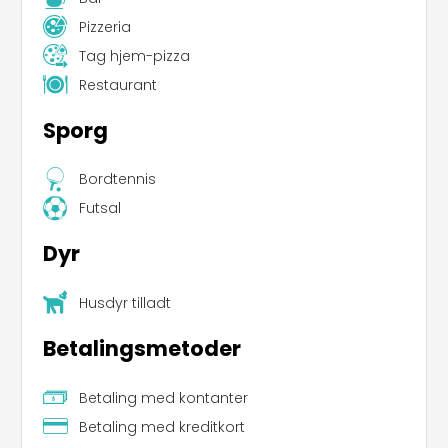
Pizzeria
Tag hjem-pizza
Restaurant
Sporg
Leaflet
|
©
Koobcamp S.r.l.
Bordtennis
Futsal
Dyr
Husdyr tilladt
Betalingsmetoder
Betaling med kontanter
Betaling med kreditkort