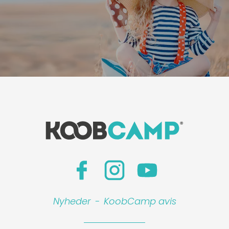
Nyheder
-
KoobCamp avis