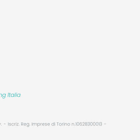
Leaflet
|
©
Koobcamp S.r.l.
 Italia
.
Iscriz. Reg. Imprese di Torino n.10628300013