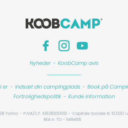
Nyheder
-
KoobCamp avis
 er
-
Indsæt din campingplads
-
Book på Camping
Fortrolighedspolitik
-
Kunde information
28 Torino
P.IVA/C.F. 10628300013
Capitale Sociale € 10.000 i.v
REA n. TO - 1149456