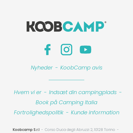
Nyheder
-
KoobCamp avis
Leaflet
|
©
Koobcamp S.r.l.
Hvem vi er
-
Indsæt din campingplads
-
Book på Camping Italia
Fortrolighedspolitik
-
Kunde information
Koobcamp S.r.l
Corso Duca degli Abruzzi 2, 10128 Torino