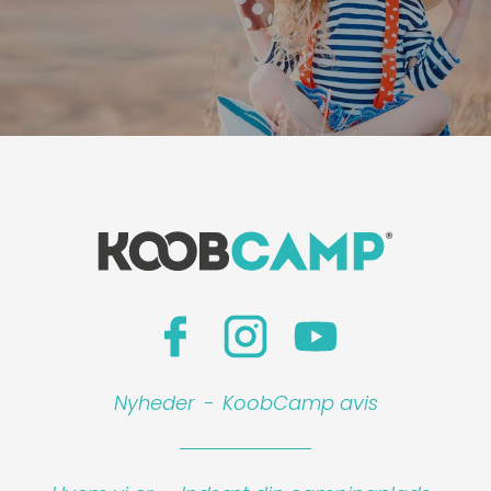
Nyheder
-
KoobCamp avis