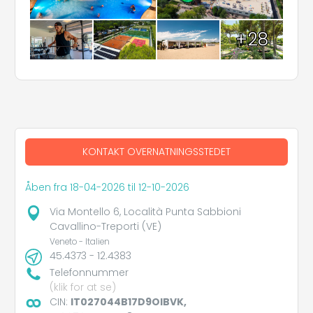
+28
KONTAKT OVERNATNINGSSTEDET
Åben fra 18-04-2026 til 12-10-2026
Via Montello 6, Località Punta Sabbioni
Cavallino-Treporti (VE)
Veneto - Italien
45.4373 - 12.4383
Telefonnummer
(klik for at se)
CIN:
IT027044B17D9OIBVK,