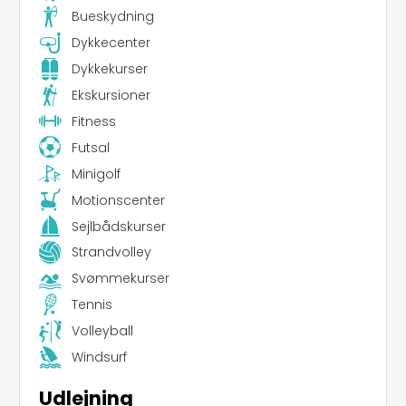
Bueskydning
Dykkecenter
Dykkekurser
Ekskursioner
Fitness
Futsal
Minigolf
Motionscenter
Sejlbådskurser
Strandvolley
Svømmekurser
Tennis
Volleyball
Windsurf
Udlejning