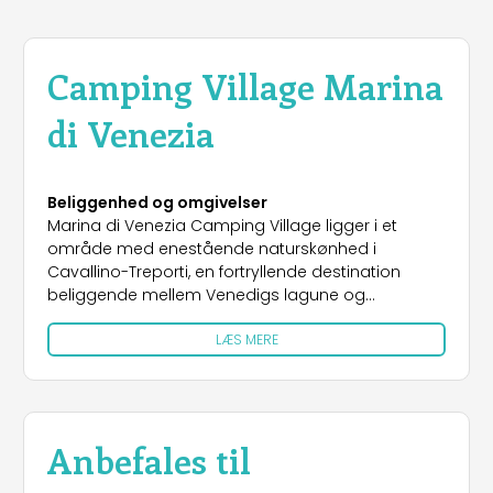
Camping Village Marina
di Venezia
Beliggenhed og omgivelser
Marina di Venezia Camping Village ligger i et
område med enestående naturskønhed i
Cavallino-Treporti, en fortryllende destination
beliggende mellem Venedigs lagune og
Adriaterhavet. Dette stykke paradis tilbyder den
LÆS MERE
perfekte balance mellem afslapning og
opdagelse: på den ene side den gyldne strand,
der strækker sig så langt øjet rækker, og på den
anden side Venedigs tidløse charme, som man
kan nå med en kort færgeoverfart. I det
Anbefales til
omkringliggende område byder lagunen på en
betagende udsigt over fiskedale, maleriske