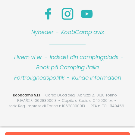
Nyheder
-
KoobCamp avis
Hvem vi er
-
Indsæt din campingplads
-
Book på Camping Italia
Fortrolighedspolitik
-
Kunde information
Koobcamp S.r.l
Corso Duca degli Abruzzi 2, 10128 Torino
P.IVA/C.F. 10628300013
Capitale Sociale € 10.000 i.v.
Iscriz. Reg. Imprese di Torino n.10628300013
REA n. TO - 1149456
Your Privacy Choices