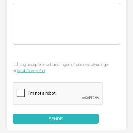
Jeg accepterer behandlingen af ​​personoplysninger
af
KoobCamp S.r.l
*
SENDE