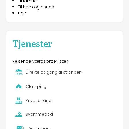
Til familier
stemningsfuld terrasse under stjernerne. Der er
Til ham og hende
også underholdningsaktiviteter for voksne og
Hav
børn samt sportsfaciliteter som en padelbane, en
fodboldbane og et udendørs fitnessområde.
Derudover har campingpladsen et velassorteret
supermarked, gratis wifi, en hæveautomat,
vaskemaskiner og tørretumblere. Alt dette for at
Tjenester
garantere dig en helt afslappende ferie!
Rejsende værdsætter især:
Direkte adgang til stranden
Glamping
Privat strand
Svømmebad
Animation