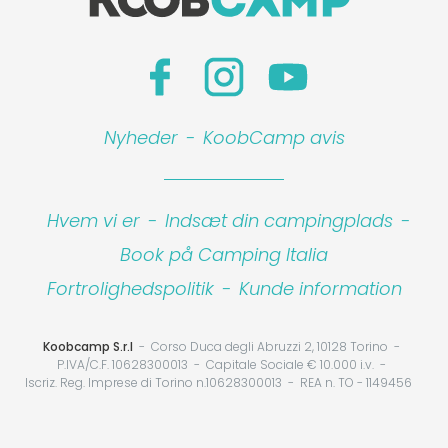
Nyheder
-
KoobCamp avis
Hvem vi er
-
Indsæt din campingplads
-
Book på Camping Italia
Fortrolighedspolitik
-
Kunde information
Koobcamp S.r.l
Corso Duca degli Abruzzi 2, 10128 Torino
P.IVA/C.F. 10628300013
Capitale Sociale € 10.000 i.v.
Iscriz. Reg. Imprese di Torino n.10628300013
REA n. TO - 1149456