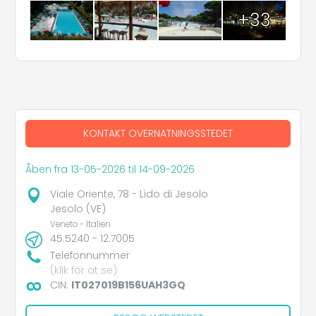
+33
KONTAKT OVERNATNINGSSTEDET
Åben fra 13-05-2026 til 14-09-2026
Viale Oriente, 78 - Lido di Jesolo
Jesolo (VE)
Veneto - Italien
45.5240 - 12.7005
Telefonnummer
(klik for at se)
CIN:
IT027019B156UAH3GQ