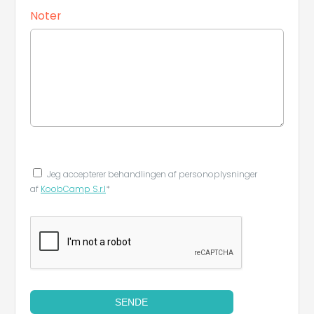
Noter
Jeg accepterer behandlingen af ​​personoplysninger
af
KoobCamp S.r.l
*
SENDE