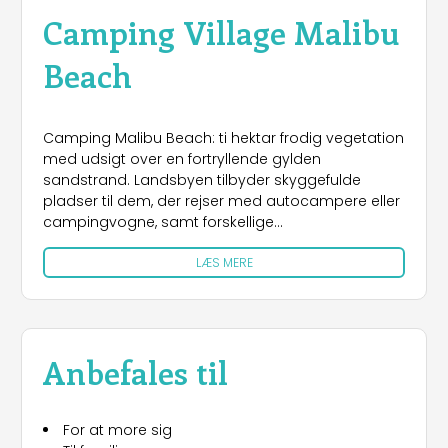
Camping Village Malibu
Beach
Camping Malibu Beach: ti hektar frodig vegetation
med udsigt over en fortryllende gylden
sandstrand. Landsbyen tilbyder skyggefulde
pladser til dem, der rejser med autocampere eller
campingvogne, samt forskellige
indkvarteringsløsninger til ethvert behov: helt nye
LÆS MERE
mobilhomes med et stort møbleret udendørs
område, der er kendetegnet ved et attraktivt
design og en privilegeret beliggenhed ved havet,
murstenshytter og Glamping-telte i forskellige
størrelser. Blandt de mest værdsatte tjenester er:
Anbefales til
direkte adgang til badeanstalten,
swimmingpoolområdet med en lagunepool med
blød bund, liggestole i afslapningsområdet og det
For at more sig
rige gastronomiske tilbud i restauranten med en