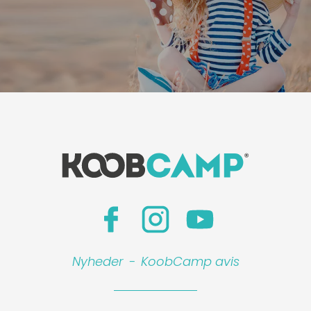
Nyheder
-
KoobCamp avis