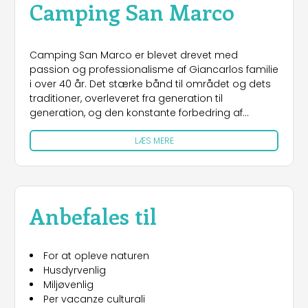
Camping San Marco
Camping San Marco er blevet drevet med
passion og professionalisme af Giancarlos familie
i over 40 år. Det stærke bånd til området og dets
traditioner, overleveret fra generation til
generation, og den konstante forbedring af
strukturen og dens tjenester gør campingpladsen
LÆS MERE
til en fortræffelighed i det nationale og
internationale panorama af friluftsturismes tilbud.
Camping San Marco ligger direkte ved havet i
begyndelsen af ​​den smukke Cavallino-kyst og er
nedsænket i et naturområde med uforlignelig
Anbefales til
skønhed. Det er også tæt på Lido di Jesolo, et
turistmål præget af en rig kalender af
sommerbegivenheder og tilstedeværelsen af ​​det
For at opleve naturen
længste gågadeområde i Europa, og til Venedig,
Husdyrvenlig
en kunstby fuld af charme, historie og kultur. En
Miljøvenlig
destination, der er særligt værdsat både af dem,
Per vacanze culturali
der ønsker en ferie med afslapning og kontakt