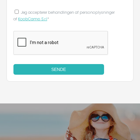
Jeg accepterer behandlingen af ​​personoplysninger
af
KoobCamp S.r.l
*
SENDE