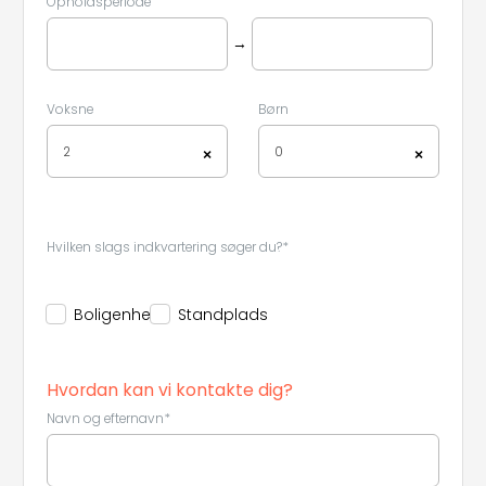
Opholdsperiode
→
Voksne
Børn
2
0
×
×
Hvilken slags indkvartering søger du?*
Boligenhed
Standplads
Hvordan kan vi kontakte dig?
Navn og efternavn*