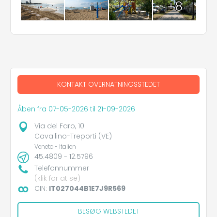
+8
KONTAKT OVERNATNINGSSTEDET
Åben fra 07-05-2026 til 21-09-2026
Via del Faro, 10
Cavallino-Treporti (VE)
Veneto - Italien
45.4809 - 12.5796
Telefonnummer
(klik for at se)
CIN:
IT027044B1E7J9R569
BESØG WEBSTEDET