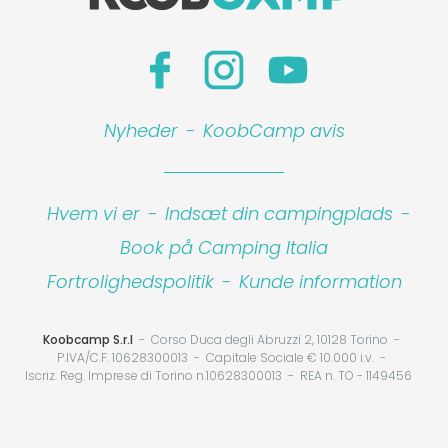
Nyheder
-
KoobCamp avis
Hvem vi er
-
Indsæt din campingplads
-
Book på Camping Italia
Fortrolighedspolitik
-
Kunde information
Koobcamp S.r.l
Corso Duca degli Abruzzi 2, 10128 Torino
P.IVA/C.F. 10628300013
Capitale Sociale € 10.000 i.v.
Iscriz. Reg. Imprese di Torino n.10628300013
REA n. TO - 1149456