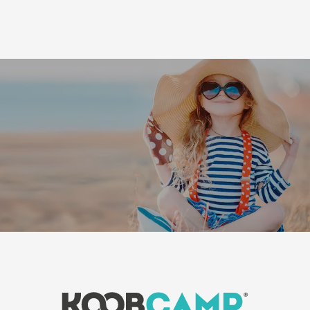
Leaflet
|
©
Koobcamp S.r.l.