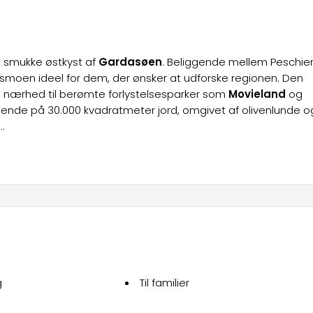
n smukke østkyst af
Gardasøen
. Beliggende mellem Peschie
rismoen ideel for dem, der ønsker at udforske regionen. Den
og nærhed til berømte forlystelsesparker som
Movieland
og
ggende på 30.000 kvadratmeter jord, omgivet af olivenlunde o
lige indkvarteringsmuligheder:
komfortable værelser
,
ed autocampere og campingvogne. Indkvarteringen omfatte
t med legeplads, bordtennisborde, volleyballbane, fodboldba
g
Til familier
øen, omgivet af grønne områder, hvor gæsterne kan slappe a