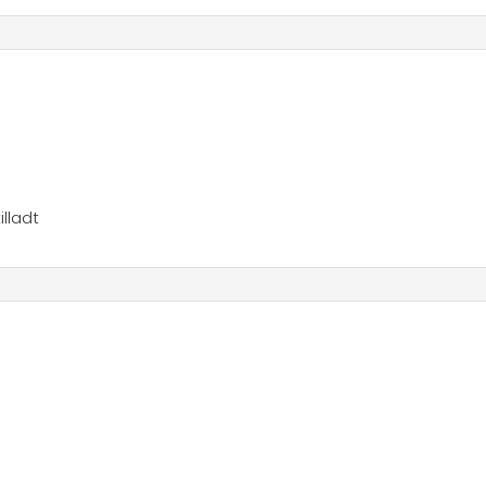
n og campingområdet.
illadt