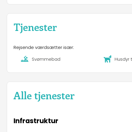
Kæledyrsvenligt: Kæledyr er velkomne på hele gårde
Tjenester
Rejsende værdsætter især:
Svømmebad
Husdyr t
Alle tjenester
Infrastruktur