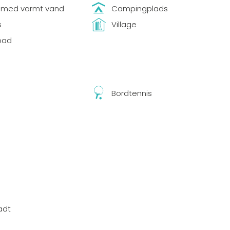
 med varmt vand
Campingplads
s
Village
bad
Bordtennis
ladt