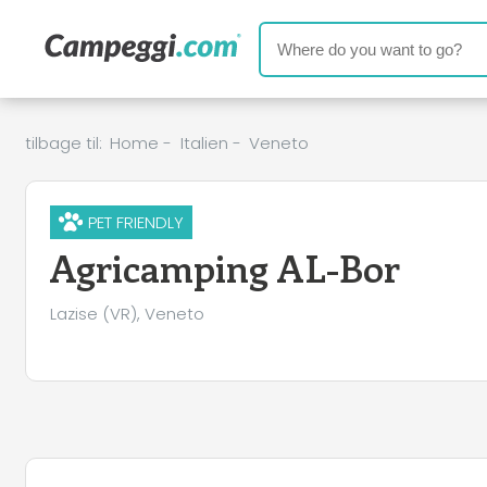
tilbage til:
Home
-
Italien
-
Veneto
PET FRIENDLY
Agricamping AL-Bor
Lazise (VR), Veneto