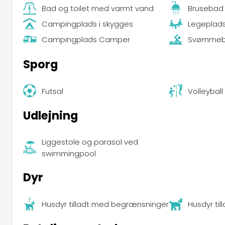
Bad og toilet med varmt vand
Brusebad
Campingplads i skygges
Legeplad
Campingplads Camper
Svømme
Sporg
Futsal
Volleyball
Udlejning
Liggestole og parasol ved
swimmingpool
Dyr
Husdyr tilladt med begrænsninger
Husdyr til