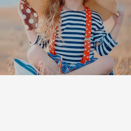
Leaflet
|
©
Koobcamp S.r.l.