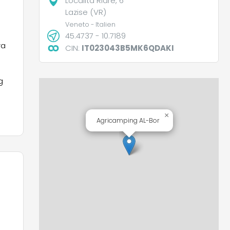
Localita Riare, 6
Lazise (VR)
Veneto - Italien
45.4737 - 10.7189
ra
CIN:
IT023043B5MK6QDAKI
g
×
Agricamping AL-Bor
r:
ne
f