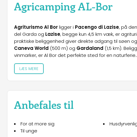
Agricamping AL-Bor
Agriturismo Al Bor
ligger i
Pacengo di Lazise
, på de
del Garda og
Lazise
, begge kun 4,5 km væk, er agritu
praktiske beliggenhed giver direkte adgang til søen 
Caneva World
(500 m) og
Gardaland
(1,5 km). Beli
vinmarker, er Al Bor det perfekte sted for en naturferie.
LÆS MERE
Indkvartering
På Al Bor kan gæsterne vælge mellem en række forskel
moderne
mobilhomes
eller
pavilloner
til camping m
Services
Anbefales til
Morgenmad:
Stor park: En stor park på 4000 kvadratmeter, komple
og liggestole til afslapning.
For at more sig
Husdyrvenli
Pool: En vidunderlig swimmingpool med udsigt over s
Til unge
og nyde solen.