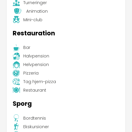
Turneringer
Animation
Mini-club
Restauration
Bar
Halvpension
Helvpension
Leaflet
|
©
Koobcamp S.r.l.
Pizzeria
Tag hjem-pizza
Restaurant
Sporg
Bordtennis
Ekskursioner