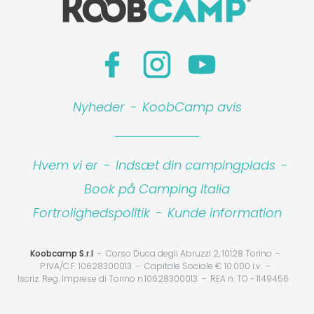
Leaflet
|
©
Koobcamp S.r.l.
Nyheder
-
KoobCamp avis
Hvem vi er
-
Indsæt din campingplads
-
Book på Camping Italia
Fortrolighedspolitik
-
Kunde information
Koobcamp S.r.l
Corso Duca degli Abruzzi 2, 10128 Torino
P.IVA/C.F. 10628300013
Capitale Sociale € 10.000 i.v.
Iscriz. Reg. Imprese di Torino n.10628300013
REA n. TO - 1149456