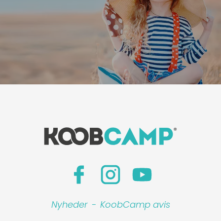
Nyheder
-
KoobCamp avis