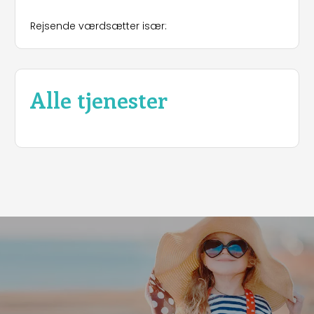
standard- og XL-muligheder. Gæsterne kan nyde
godt af en bred vifte af tjenester, herunder en
Rejsende værdsætter især:
udendørs pool med boblebad, veludstyrede
brusere, vaskefaciliteter og parkering. Morgenmad
er inkluderet for værelsesgæster, mens
campingområdet giver en opslugende udendørs
oplevelse. Aktiviteterne omfatter vandreture ad
Alle tjenester
naturskønne stier, udforskning af olivenlunde og
kastanjeskove og ridning i moderne stalde med
plads til både rideheste og gæsteheste. I
nærheden kan besøgende dyrke vandsport som
kajak og sejlads eller besøge Montisola, Europas
største søø. Agriturismo La Tesa kombinerer
autenticitet, natur og gæstfrihed og tilbyder en
unik og afslappende flugt for rejsende, der søger
opdagelse og ro.