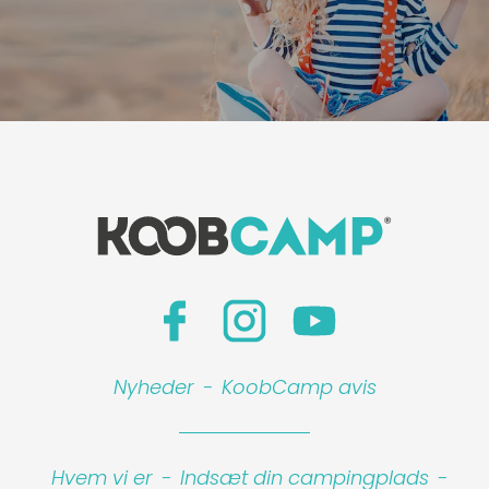
Leaflet
|
©
Koobcamp S.r.l.
Nyheder
-
KoobCamp avis
Hvem vi er
-
Indsæt din campingplads
-