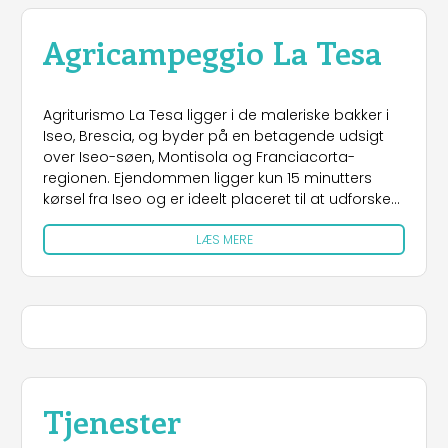
Agricampeggio La Tesa
Agriturismo La Tesa ligger i de maleriske bakker i
Iseo, Brescia, og byder på en betagende udsigt
over Iseo-søen, Montisola og Franciacorta-
regionen. Ejendommen ligger kun 15 minutters
kørsel fra Iseo og er ideelt placeret til at udforske
naturlige og kulturelle seværdigheder, herunder
LÆS MERE
vingårde, historiske landsbyer og naturreservater.
Indkvarteringen kombinerer komfort og traditionel
charme. Viola-Bucaneve-værelset byder på en
hyggelig atmosfære, mens Agrifoglio-suiten
tilbyder elegant plads til to til fire gæster.
Castagno-lejligheden er udstyret med et
funktionelt tekøkken og er ideel til længerevarende
ophold. For naturelskere har
landbrugscampingområdet pladser til telte,
Tjenester
campingvogne og autocampere med både