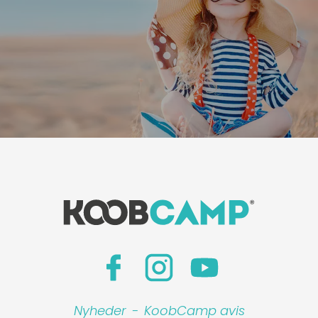
Nyheder
-
KoobCamp avis