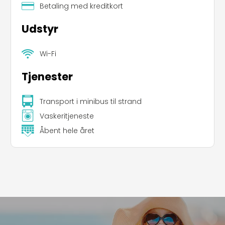
Betaling med kreditkort
Udstyr
Wi-Fi
Tjenester
Transport i minibus til strand
Vaskeritjeneste
Åbent hele året
Leaflet
|
©
Koobcamp S.r.l.