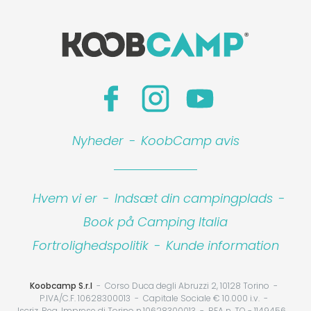
Nyheder
-
KoobCamp avis
Hvem vi er
-
Indsæt din campingplads
-
Book på Camping Italia
Fortrolighedspolitik
-
Kunde information
Koobcamp S.r.l
Corso Duca degli Abruzzi 2, 10128 Torino
P.IVA/C.F. 10628300013
Capitale Sociale € 10.000 i.v.
Iscriz. Reg. Imprese di Torino n.10628300013
REA n. TO - 1149456