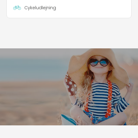
Cykeludlejning
Leaflet
|
©
Koobcamp S.r.l.