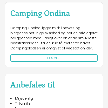
Camping Ondina
Camping Ondina ligger midt i havets og
bjergenes naturlige skønhed og har en privilegeret
beliggenhed med udsigt over en af de smukkeste
kyststrækninger i Italien, kun få meter fra havet.
Campingpladsen er omgivet af vegetation, der
giver naturlig skygge og ro, mens de
LÆS MERE
omkringliggende bjerges grønne farve skaber en
betagende kontrast til havets blå farve.
Indkvartering:
Campingpladsen har skyggefulde pladser, der er
Anbefales til
perfekte til telte og autocampere. Hver plads er
udstyret med stikkontakter med en maksimal
effekt på 6 ampere samt et praktisk
Miljøvenlig
vandforsynings- og afløbssystem.
Til familier