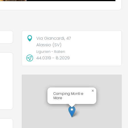
Via Giancardi, 47
Alassio (SV)
Ligurien - Italien
44.0319 - 8.2029
×
Camping Monti e
Mare