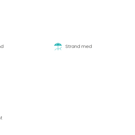
nd
Strand med
t