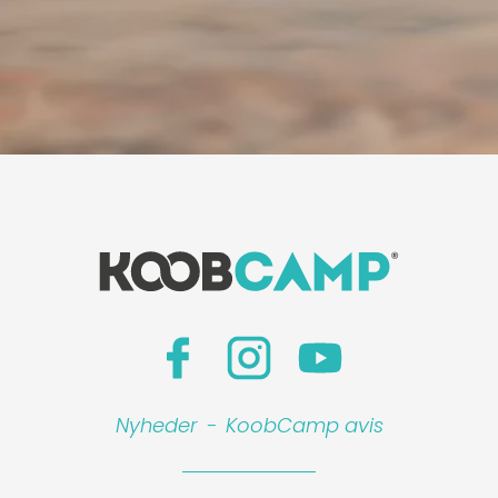
Nyheder
-
KoobCamp avis