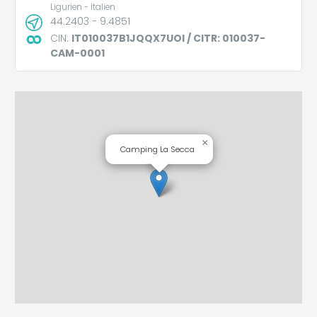
Ligurien - Italien
44.2403 - 9.4851
CIN:
IT010037B1JQQX7UOI / CITR: 010037-
CAM-0001
×
Camping La Secca