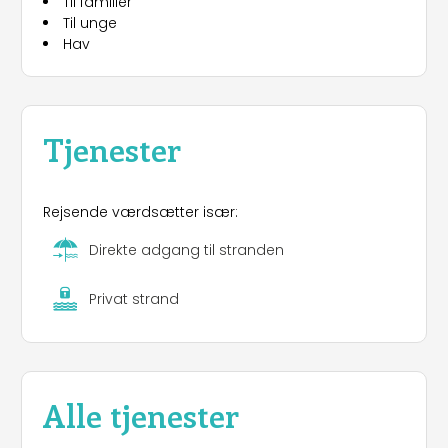
Til familier
sportspladsen nedenfor, som fungerer som et
Til unge
ekstra parkeringsområde, hvilket letter adgangen
Hav
for gæsterne.
Campingpladsen er let tilgængelig. Den
nærmeste togstation ligger kun fem minutters
kørsel væk, og gæsterne har mulighed for at
ankomme til fods, så de kan lade deres biler stå
Tjenester
på parkeringspladsen. Det gør campingpladsen
til et praktisk valg for dem, der ønsker at udforske
området uden at skulle køre i bil.
Rejsende værdsætter især:
Direkte adgang til stranden
Privat strand
Alle tjenester