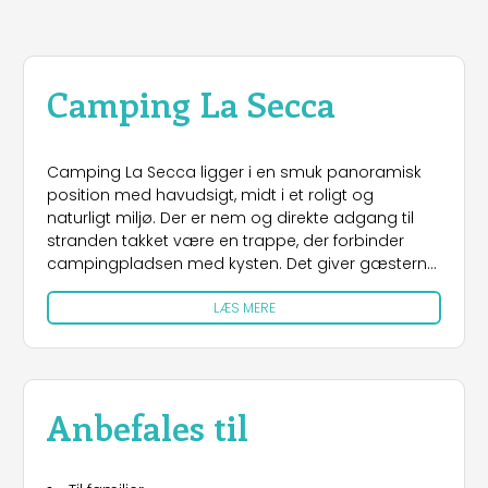
Camping La Secca
Camping La Secca ligger i en smuk panoramisk
position med havudsigt, midt i et roligt og
naturligt miljø. Der er nem og direkte adgang til
stranden takket være en trappe, der forbinder
campingpladsen med kysten. Det giver gæsterne
mulighed for nemt at nyde havet og solen, hvilket
LÆS MERE
gør hvert ophold til en behagelig og afslappende
oplevelse.
Serviceydelser
Campingpladsen har en indendørs
Anbefales til
parkeringsplads, men tilbyder også udendørs
garager og ekstra parkeringspladser uden for
pladsen. I sommersæsonen er der en aftale med