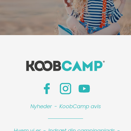
Nyheder
-
KoobCamp avis
Hvem vi er
-
Indsæt din campingplads
-