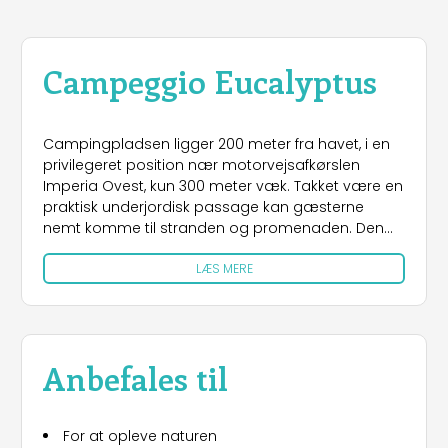
Campeggio Eucalyptus
Campingpladsen ligger 200 meter fra havet, i en
privilegeret position nær motorvejsafkørslen
Imperia Ovest, kun 300 meter væk. Takket være en
praktisk underjordisk passage kan gæsterne
nemt komme til stranden og promenaden. Den
offentlige strand byder på et sandområde og et
LÆS MERE
område med småsten, perfekt til enhver smag.
Der er også en lille havn til joller og småbåde i
nærheden. I gåafstand fra campingpladsen ligger
promenaden med restauranter, isbarer og et
supermarked, som gør ferieoplevelsen endnu
Anbefales til
mere bekvem og komplet.
Indkvartering
For at opleve naturen
Campingpladsen har rummelige pladser, der