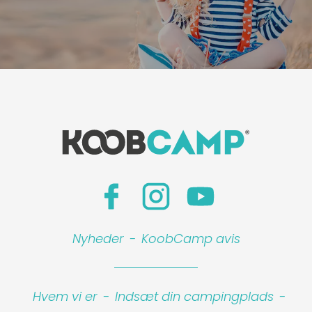
Nyheder
-
KoobCamp avis
Hvem vi er
-
Indsæt din campingplads
-