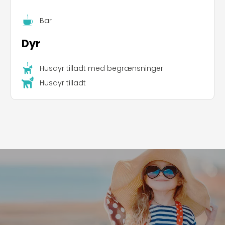
Bar
Dyr
Husdyr tilladt med begrænsninger
Husdyr tilladt
Leaflet
|
©
Koobcamp S.r.l.