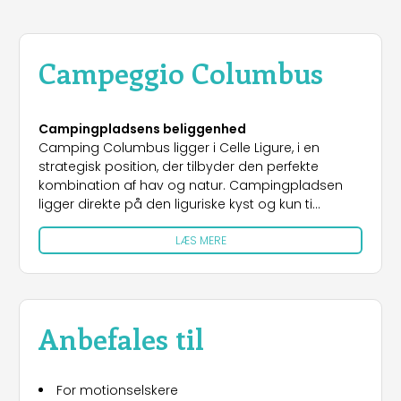
Campeggio Columbus
Campingpladsens beliggenhed
Camping Columbus ligger i Celle Ligure, i en
strategisk position, der tilbyder den perfekte
kombination af hav og natur. Campingpladsen
ligger direkte på den liguriske kyst og kun ti
minutters gang fra byens centrum og giver
LÆS MERE
gæsterne mulighed for at nyde en unik havudsigt,
samtidig med at de har alle byens faciliteter lige
ved hånden. Beliggenheden er ideel for dem, der
ønsker at tilbringe en ferie i roen og det smukke
landskab ved Den Liguriske Riviera uden at skulle
Anbefales til
give afkald på butikker, restauranter og lokale
attraktioner.
For motionselskere
Indkvartering