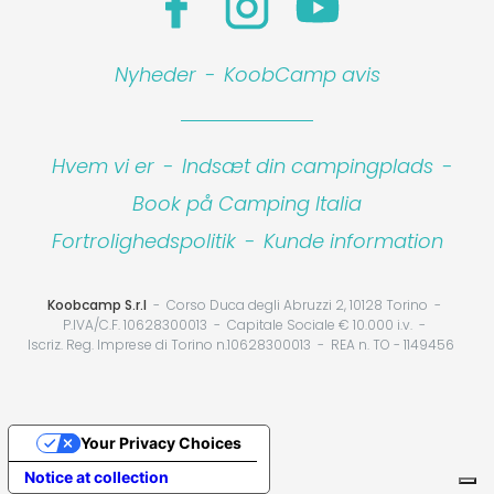
Nyheder
-
KoobCamp avis
Hvem vi er
-
Indsæt din campingplads
-
Book på Camping Italia
Fortrolighedspolitik
-
Kunde information
Koobcamp S.r.l
Corso Duca degli Abruzzi 2, 10128 Torino
P.IVA/C.F. 10628300013
Capitale Sociale € 10.000 i.v.
Iscriz. Reg. Imprese di Torino n.10628300013
REA n. TO - 1149456
Your Privacy Choices
Notice at collection