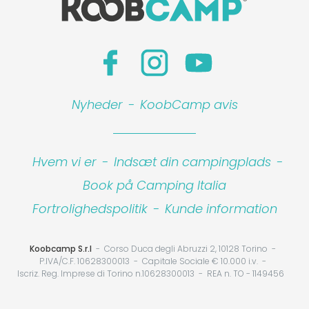
Leaflet
|
©
Koobcamp S.r.l.
Nyheder
-
KoobCamp avis
Hvem vi er
-
Indsæt din campingplads
-
Book på Camping Italia
Fortrolighedspolitik
-
Kunde information
Koobcamp S.r.l
Corso Duca degli Abruzzi 2, 10128 Torino
P.IVA/C.F. 10628300013
Capitale Sociale € 10.000 i.v.
Iscriz. Reg. Imprese di Torino n.10628300013
REA n. TO - 1149456