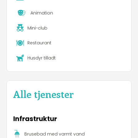
for at tilbringe en behagelig ferie i et fredeligt og
indbydende miljø.
Animation
Mini-club
Restaurant
Husdyr tilladt
Alle tjenester
Infrastruktur
Brusebad med varmt vand