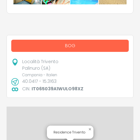
BOG
Località Trivento
Palinuro (SA)
Campania - Italien
40.0417 - 15.3163
CIN:
IT065039A1WULO98XZ
×
Residence Trivento