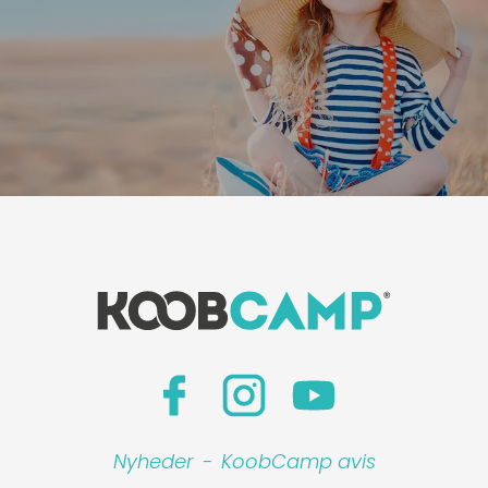
Nyheder
-
KoobCamp avis