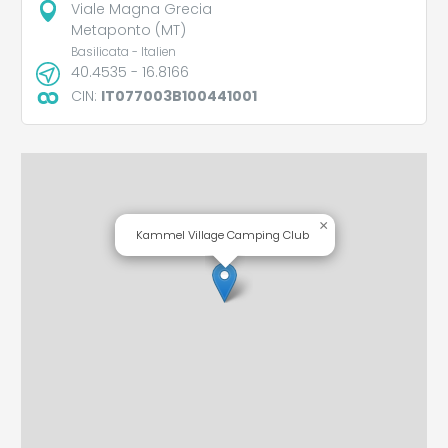
Viale Magna Grecia
Metaponto (MT)
Basilicata - Italien
40.4535 - 16.8166
CIN:
IT077003B100441001
×
Kammel Village Camping Club