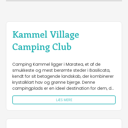
Kammel Village
Camping Club
Camping Kammel ligger i Maratea, et af de
smukkeste og mest berømte steder i Basilicata,
kendt for sit betagende landskab, der kombinerer
krystalklart hav og grønne bjerge. Denne
campingplads er en ideel destination for dem, der
søger en ferie med natur, ro og komfort. Den er
LÆS MERE
veludstyret og perfekt til familier, par og
vennegrupper, der ønsker at tilbringe en
afslappende tid, mens de stadig nyder alle de
moderne bekvemmeligheder.