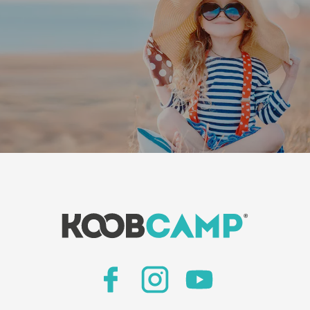
Pladser til campister og telte: Lejrens pladser er
rummelige, skyggefulde og ideelle til at huse telte
og campister. Hver plads er udstyret med el-
tilslutning, vandforsyning og afløb, så gæsterne
kan nyde et helt uafhængigt ophold.
Mobilhomes og bungalows: For dem, der
foretrækker en mere komfortabel indkvartering,
har lejren også mobile homes og bungalows
med aircondition, tekøkken og eget badeværelse.
Disse enheder er perfekte til familier eller grupper,
der ønsker lidt mere privatliv og komfort under
deres ophold.
Leaflet
|
©
Koobcamp S.r.l.
Sundhed og sanitære faciliteter: Campingpladsen
er udstyret med moderne sanitære faciliteter,
herunder gratis varme brusere, toiletter og
opvaskevaske. Faciliteterne er altid rene og giver
gæsterne et behageligt og velholdt miljø.
Restaurant og bar: Campingpladsens restaurant