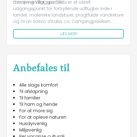
mindeværdigt. speciel.
Camping Villaggio Gilda er et ideelt
udgangspunkt for fortryllende udflugter inde i
landet: maleriske landsbyer, pragtfulde vandreture
og Gran Sasso d'Italia, ca. Campingpladsen
fungerer også som et "territorialt agentur", der
LÆS MERE
altid er tilgængeligt for at give råd og information
for at opdage de forslag, som Abruzzo, den
grønne region i Europa, har at tilbyde. Den positive
alkymi af menneskelige relationer skaber en
beskyttet, unik og personlig atmosfære, ideel til en
Anbefales til
spændende og fredfyldt ferie.
Alle slags komfort
Til afslapning
Til familier
Til ham og hende
For at more sig
For at opleve naturen
Husdyrvenlig
Miljøvenlig
Per vacanze culturali