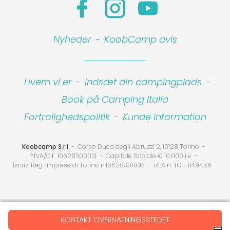
Nyheder
-
KoobCamp avis
Hvem vi er
-
Indsæt din campingplads
-
Book på Camping Italia
Fortrolighedspolitik
-
Kunde information
Koobcamp S.r.l
Corso Duca degli Abruzzi 2, 10128 Torino
P.IVA/C.F. 10628300013
Capitale Sociale € 10.000 i.v.
Iscriz. Reg. Imprese di Torino n.10628300013
REA n. TO - 1149456
Your Privacy Choices
KONTAKT OVERNATNINGSSTEDET
Notice at collection