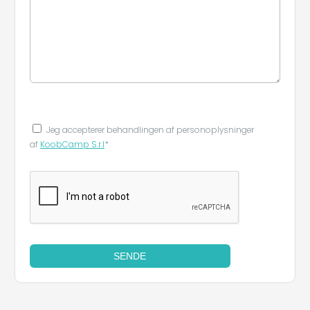
Jeg accepterer behandlingen af ​​personoplysninger
af
KoobCamp S.r.l
*
SENDE