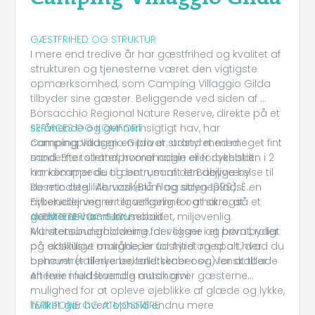
GÆSTFRIHED OG STRUKTUR
I mere end tredive år har gæstfrihed og kvalitet af
strukturen og tjenesterne været den vigtigste
opmærksomhed, som Camping Villaggio Gilda
tilbyder sine gæster. Beliggende ved siden af ​​
Borsacchio Regional Nature Reserve, direkte på et
skrånende og gennemsigtigt hav, har
SERVICES OG KOMFORT
campingpladsen en privat strand med meget fint
Camping Villaggio Gilda er; udstyret med
sand. Efter strandpromenaden eller cykelstien i 2
moderne toiletter, hvoraf nogle er forbeholdt
km kommer du til centrum af den dejlige by
handicappede og børn, samt et Babyværelse til
Roseto degli Abruzzi (Blå Flag siden 1999). È en
de mindste. lille, vaskerum og strygeplads.
cykeludlejning er tilgængelig for at sikre, at
Firbenede venner er velkomne og har også et
gæsterne har nem mobilitet, miljøvenlig.
dedikeret varmt brusebad.
AKTIVITETER OG SJOV
Murstensbungalowerne, der ligger i et privat, roligt
Aktivitetsunderholdning for voksne og børn byder
og eksklusivt område, er udstyret med alt hvad du
på adskillige muligheder for fritid og sport, der
behøver (tallerkener, tallerkener osv.) for at tillade
opmuntrer til nye bekendtskaber og venskaber.
en ferie i fuldstændig autonomi.
Aftener med levende musik giver gæsterne
mulighed for at opleve øjeblikke af glæde og lykke,
hvilket gør hvert ophold endnu mere
TERRITORIE OG ATMOSFÆRE