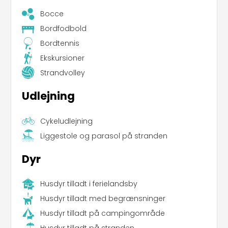
Bocce
Bordfodbold
Bordtennis
Ekskursioner
Strandvolley
Udlejning
Cykeludlejning
Liggestole og parasol på stranden
Dyr
Husdyr tilladt i ferielandsby
Husdyr tilladt med begrænsninger
Leaflet
|
©
Koobcamp S.r.l.
Husdyr tilladt på campingområde