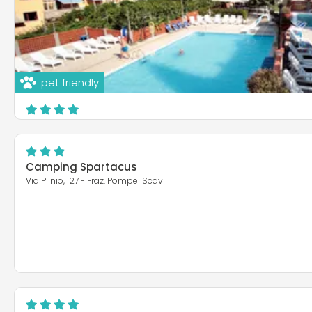
pet friendly
Villaggio Turistico Bleu Village
Via Francesco Caracciolo, 199
Meta
Camping Spartacus
Via Plinio, 127 - Fraz. Pompei Scavi