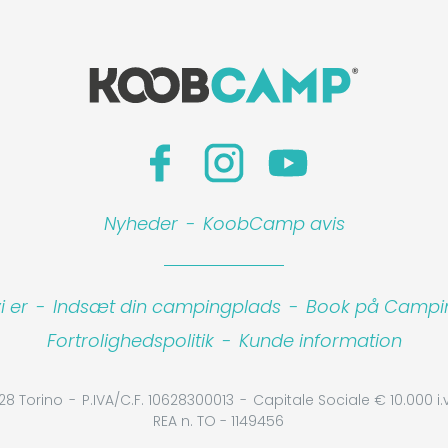
Nyheder
-
KoobCamp avis
 er
-
Indsæt din campingplads
-
Book på Camping
Fortrolighedspolitik
-
Kunde information
28 Torino
P.IVA/C.F. 10628300013
Capitale Sociale € 10.000 i.v
REA n. TO - 1149456