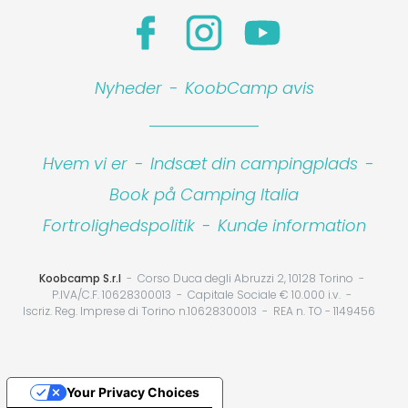
Nyheder
-
KoobCamp avis
Hvem vi er
-
Indsæt din campingplads
-
Book på Camping Italia
Fortrolighedspolitik
-
Kunde information
Koobcamp S.r.l
Corso Duca degli Abruzzi 2, 10128 Torino
P.IVA/C.F. 10628300013
Capitale Sociale € 10.000 i.v.
Iscriz. Reg. Imprese di Torino n.10628300013
REA n. TO - 1149456
Your Privacy Choices