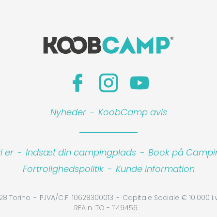
Nyheder
-
KoobCamp avis
 er
-
Indsæt din campingplads
-
Book på Camping
Fortrolighedspolitik
-
Kunde information
28 Torino
P.IVA/C.F. 10628300013
Capitale Sociale € 10.000 i.v
REA n. TO - 1149456