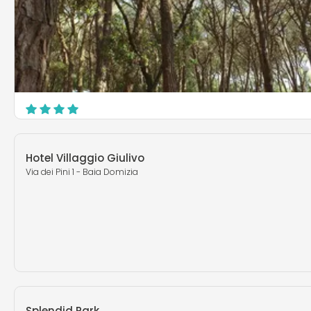
Villaggio Camping Baia Domizia
Via Pietre Bianche, 1 - Baia Domizia
Sessa Aurunca
Hotel Villaggio Giulivo
Via dei Pini 1 - Baia Domizia
Splendid Park