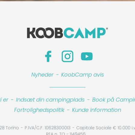
Nyheder
-
KoobCamp avis
 er
-
Indsæt din campingplads
-
Book på Camping
Fortrolighedspolitik
-
Kunde information
28 Torino
P.IVA/C.F. 10628300013
Capitale Sociale € 10.000 i.v
REA n. TO - 1149456