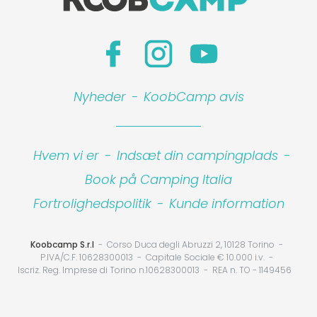
Nyheder
-
KoobCamp avis
Hvem vi er
-
Indsæt din campingplads
-
Book på Camping Italia
Fortrolighedspolitik
-
Kunde information
Koobcamp S.r.l
Corso Duca degli Abruzzi 2, 10128 Torino
P.IVA/C.F. 10628300013
Capitale Sociale € 10.000 i.v.
Iscriz. Reg. Imprese di Torino n.10628300013
REA n. TO - 1149456