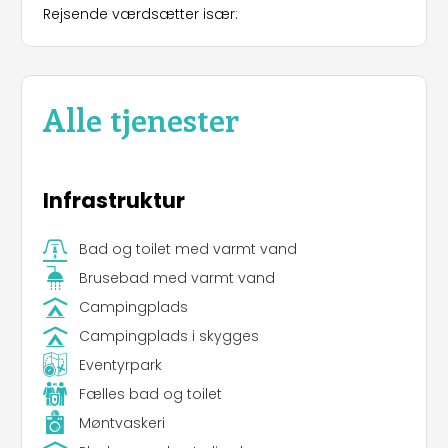
Rejsende værdsætter især:
natur, komfort og eventyr og er den perfekte
destination for et uforglemmeligt ophold i de
franske alper.
Alle tjenester
Infrastruktur
Bad og toilet med varmt vand
Brusebad med varmt vand
Campingplads
Campingplads i skygges
Eventyrpark
Fælles bad og toilet
Møntvaskeri