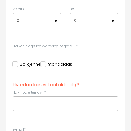
Voksne
Børn
2
0
×
×
Hvilken slags indkvartering søger du?*
Boligenhed
Standplads
Hvordan kan vi kontakte dig?
Navn og efternavn*
Leaflet
|
©
Koobcamp S.r.l.
E-mail*