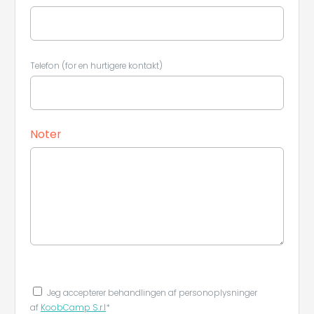
Telefon (for en hurtigere kontakt)
Noter
Jeg accepterer behandlingen af ​​personoplysninger
af
KoobCamp S.r.l
*