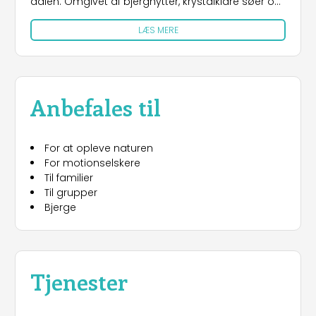
dalen. Omgivet af bjerghytter, krystalklare søer og
naturskønne vandrestier er det en ideel base for
LÆS MERE
naturelskere. Campingpladsen er let at nå fra
Grenoble og Gap ved at følge nationalvej 75
gennem maleriske, grønne landskaber. Pladsen
har delvist skyggefulde pladser til telte,
campingvogne og autocampere, udstyret med
Anbefales til
vandposter og en fuldt udstyret sanitetsblok med
varme brusere, håndvaske, opvaskebaljer og en
vaskemaskine. For ekstra komfort er der to gîte
For at opleve naturen
d’étape-indkvarteringer til rådighed: Chambre 2
For motionselskere
lits individuels, et funktionelt dobbeltværelse til to,
Til familier
og Dortoir 4 ou 6 lits individuels, en sovesal til små
Til grupper
grupper eller familier. Campingpladsen tilbyder
Bjerge
elektriske tilslutninger (2 eller 6 ampere) og
vaskemaskine-tokens for nemheds skyld.
Gæsterne kan nyde vandreture, trekking,
bjergbestigning og hvidvandssport som rafting
og kajak, mens børn har adgang til eventyrbaner i
Tjenester
trætoppene og ponyridning. Der er også
tennisbaner i nærheden for sportsentusiaster.
Camping Les Marines tilbyder en balance mellem