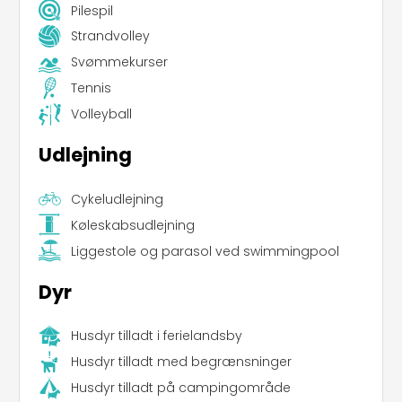
Pilespil
Strandvolley
Svømmekurser
Tennis
Volleyball
Udlejning
Leaflet
|
©
Koobcamp S.r.l.
Cykeludlejning
Køleskabsudlejning
Liggestole og parasol ved swimmingpool
Dyr
Husdyr tilladt i ferielandsby
Husdyr tilladt med begrænsninger
Husdyr tilladt på campingområde