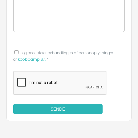
Jeg accepterer behandlingen af ​​personoplysninger
af
KoobCamp S.r.l
*
SENDE