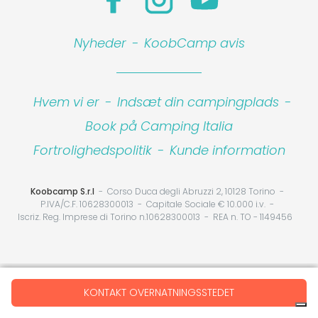
Nyheder
-
KoobCamp avis
Hvem vi er
-
Indsæt din campingplads
-
Book på Camping Italia
Fortrolighedspolitik
-
Kunde information
Koobcamp S.r.l
Corso Duca degli Abruzzi 2, 10128 Torino
P.IVA/C.F. 10628300013
Capitale Sociale € 10.000 i.v.
Iscriz. Reg. Imprese di Torino n.10628300013
REA n. TO - 1149456
Your Privacy Choices
KONTAKT OVERNATNINGSSTEDET
Notice at collection